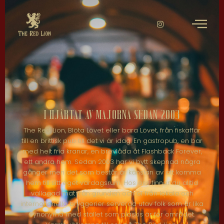
I hjärtat av Majorna sedan 2003
The Red Lion, Blöta Lövet eller bara Lövet, från fiskaffär
till en brittisk pub till det vi är idag. En gastropub, en bar
med helt fria kranar, en brevlåda åt Flashback Forever,
ett andra hem. Sedan 2003 har vi bytt skepnad några
gånger men det som består är känslan av att komma
hem till sitt eget vardagsrum. Hos oss finner du alltid
vällagad mat från grunden och öl från lokala och
internationella bryggerier serverad utav folk som är lika
synonyma med stället som plaskis är för området.