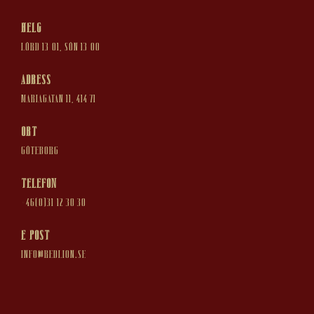
Helg
Lörd 13-01, Sön 13-00
Adress
MARIAGATAN 11, 414 71
ort
Göteborg
Telefon
+46(0)31-12 30 30
e-post
INFO@REDLION.SE